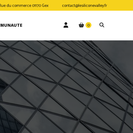
 Rue du commerce 01170 Gex
contact@lesiliconevalley.fr
MMUNAUTE
0