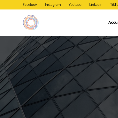
Facebook
Instagram
Youtube
Linkedin
TikT
Accu
Etage I
SV BasesCamp
SV FlexLab
SV Workspace
Etage 0 
SV CallPods
SV Offices
Studio 
SV Capsules
SV Lounge II
SV Lounge
SV SilentPods