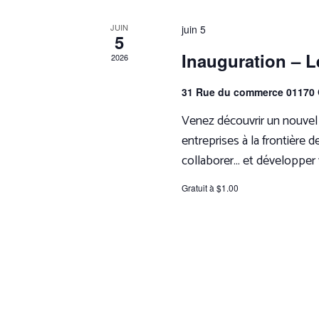
r
JUIN
juin 5
5
Inauguration – L
2026
c
31 Rue du commerce 01170
Venez découvrir un nouvel 
h
entreprises à la frontière d
collaborer… et développer v
e
Gratuit à $1.00
e
t