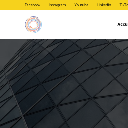
Facebook
Instagram
Youtube
Linkedin
TikT
Accu
Etage I
SV BasesCamp
SV FlexLab
SV Workspace
Etage 0 
SV CallPods
SV Offices
Studio 
SV Capsules
SV Lounge II
SV Lounge
SV SilentPods