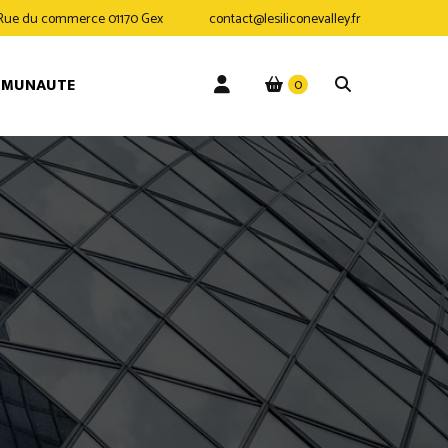
 Rue du commerce 01170 Gex
contact@lesiliconevalley.fr
MMUNAUTE
0