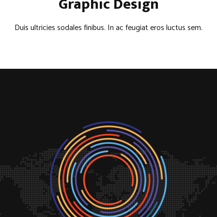
Graphic Design
Duis ultricies sodales finibus. In ac feugiat eros luctus sem.