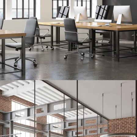
SV BasesCamp – Open