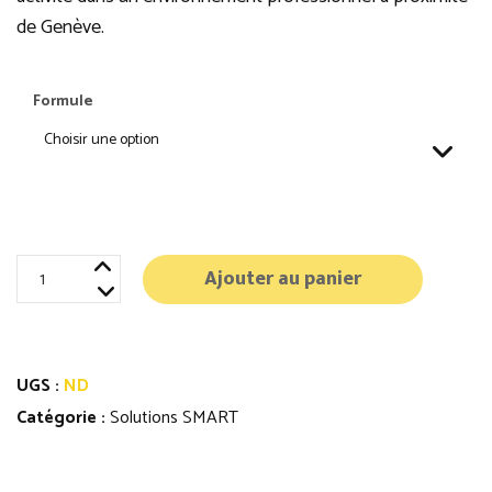
de Genève.
Formule
quantité
Ajouter au panier
de
Pack
Coworking
UGS :
ND
+
Catégorie :
Solutions SMART
Domiciliation
Gex
+