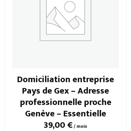
sur
la
page
du
produit
Domiciliation entreprise
Pays de Gex – Adresse
professionnelle proche
Genève – Essentielle
39,00
€
/ mois