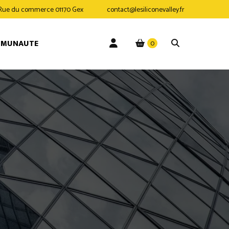
 Rue du commerce 01170 Gex
contact@lesiliconevalley.fr
MMUNAUTE
0