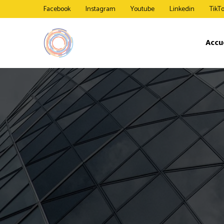
Facebook
Instagram
Youtube
Linkedin
TikT
Accu
Etage I
SV BasesCamp
SV FlexLab
SV Workspace
Etage 0 
SV CallPods
SV Offices
Studio 
SV Capsules
SV Lounge II
SV Lounge
SV SilentPods